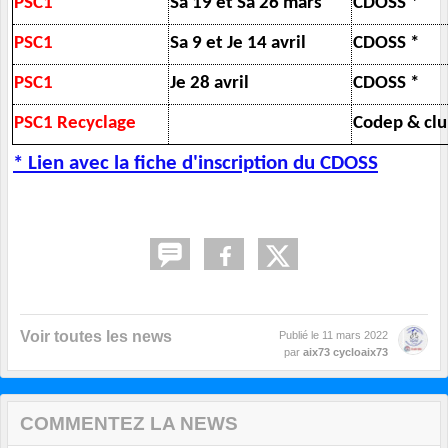
PSC1
Sa 19 et Sa 26 mars
CDOSS *
PSC1
Sa 9 et Je 14 avril
CDOSS *
PSC1
Je 28 avril
CDOSS *
PSC1 Recyclage
Codep & cl
* Lien avec la fiche d'inscription du CDOSS
Voir toutes les news
Publié le
11 mars 2022
par
aix73 cycloaix73
COMMENTEZ LA NEWS