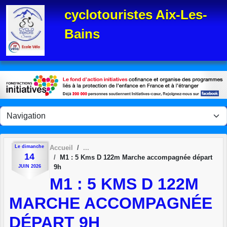
Panneau de gestion des cookies
cyclotouristes Aix-Les-
Bains
Le
dimanche
Accueil
14
M1 : 5 Kms D 122m Marche accompagnée départ
9h
JUIN
2026
M1 : 5 KMS D 122M
MARCHE ACCOMPAGNÉE
DÉPART 9H