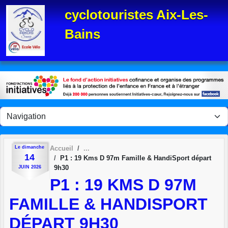
Panneau de gestion des cookies
cyclotouristes Aix-Les-
Bains
Le
dimanche
Accueil
14
P1 : 19 Kms D 97m Famille & HandiSport départ
9h30
JUIN
2026
P1 : 19 KMS D 97M
FAMILLE & HANDISPORT
DÉPART 9H30